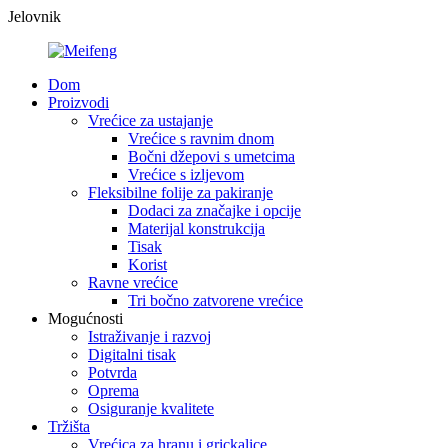
Jelovnik
Dom
Proizvodi
Vrećice za ustajanje
Vrećice s ravnim dnom
Bočni džepovi s umetcima
Vrećice s izljevom
Fleksibilne folije za pakiranje
Dodaci za značajke i opcije
Materijal konstrukcija
Tisak
Korist
Ravne vrećice
Tri bočno zatvorene vrećice
Mogućnosti
Istraživanje i razvoj
Digitalni tisak
Potvrda
Oprema
Osiguranje kvalitete
Tržišta
Vrećica za hranu i grickalice