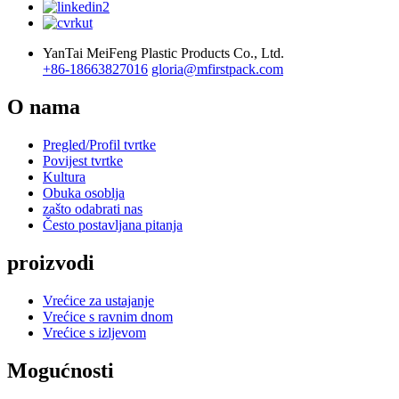
YanTai MeiFeng Plastic Products Co., Ltd.
+86-18663827016
gloria@mfirstpack.com
O nama
Pregled/Profil tvrtke
Povijest tvrtke
Kultura
Obuka osoblja
zašto odabrati nas
Često postavljana pitanja
proizvodi
Vrećice za ustajanje
Vrećice s ravnim dnom
Vrećice s izljevom
Mogućnosti