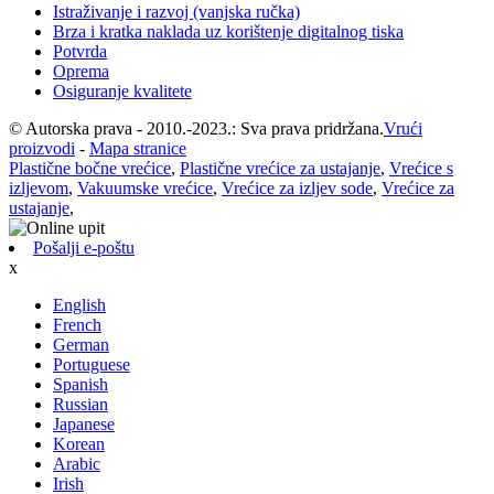
Istraživanje i razvoj (vanjska ručka)
Brza i kratka naklada uz korištenje digitalnog tiska
Potvrda
Oprema
Osiguranje kvalitete
© Autorska prava - 2010.-2023.: Sva prava pridržana.
Vrući
proizvodi
-
Mapa stranice
Plastične bočne vrećice
,
Plastične vrećice za ustajanje
,
Vrećice s
izljevom
,
Vakuumske vrećice
,
Vrećice za izljev sode
,
Vrećice za
ustajanje
,
Pošalji e-poštu
x
English
French
German
Portuguese
Spanish
Russian
Japanese
Korean
Arabic
Irish