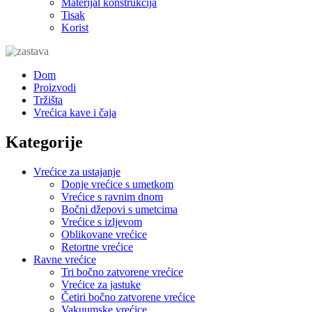
Materijal konstrukcija
Tisak
Korist
Dom
Proizvodi
Tržišta
Vrećica kave i čaja
Kategorije
Vrećice za ustajanje
Donje vrećice s umetkom
Vrećice s ravnim dnom
Bočni džepovi s umetcima
Vrećice s izljevom
Oblikovane vrećice
Retortne vrećice
Ravne vrećice
Tri bočno zatvorene vrećice
Vrećice za jastuke
Četiri bočno zatvorene vrećice
Vakuumske vrećice