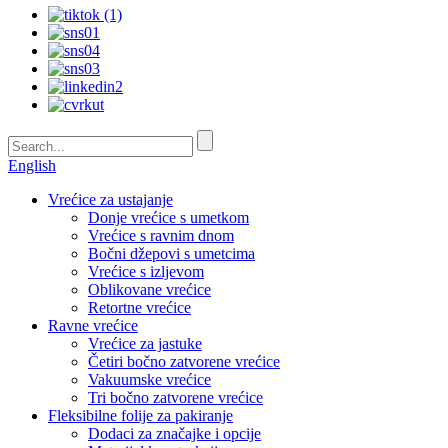
English
Vrećice za ustajanje
Donje vrećice s umetkom
Vrećice s ravnim dnom
Bočni džepovi s umetcima
Vrećice s izljevom
Oblikovane vrećice
Retortne vrećice
Ravne vrećice
Vrećice za jastuke
Četiri bočno zatvorene vrećice
Vakuumske vrećice
Tri bočno zatvorene vrećice
Fleksibilne folije za pakiranje
Dodaci za značajke i opcije