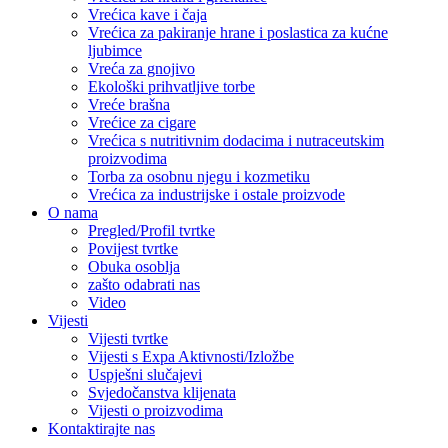
Vrećica kave i čaja
Vrećica za pakiranje hrane i poslastica za kućne
ljubimce
Vreća za gnojivo
Ekološki prihvatljive torbe
Vreće brašna
Vrećice za cigare
Vrećica s nutritivnim dodacima i nutraceutskim
proizvodima
Torba za osobnu njegu i kozmetiku
Vrećica za industrijske i ostale proizvode
O nama
Pregled/Profil tvrtke
Povijest tvrtke
Obuka osoblja
zašto odabrati nas
Video
Vijesti
Vijesti tvrtke
Vijesti s Expa Aktivnosti/Izložbe
Uspješni slučajevi
Svjedočanstva klijenata
Vijesti o proizvodima
Kontaktirajte nas