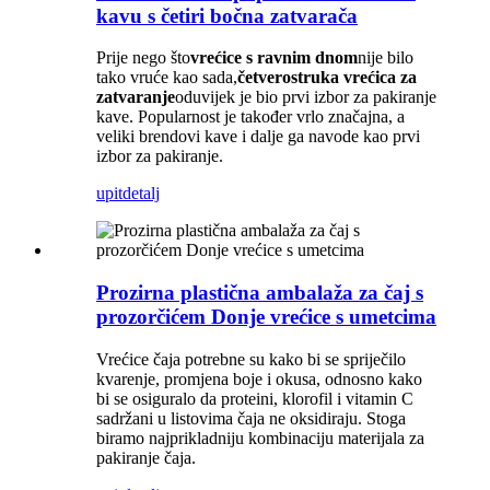
kavu s četiri bočna zatvarača
Prije nego što
vrećice s ravnim dnom
nije bilo
tako vruće kao sada,
četverostruka vrećica za
zatvaranje
oduvijek je bio prvi izbor za pakiranje
kave. Popularnost je također vrlo značajna, a
veliki brendovi kave i dalje ga navode kao prvi
izbor za pakiranje.
upit
detalj
Prozirna plastična ambalaža za čaj s
prozorčićem Donje vrećice s umetcima
Vrećice čaja potrebne su kako bi se spriječilo
kvarenje, promjena boje i okusa, odnosno kako
bi se osiguralo da proteini, klorofil i vitamin C
sadržani u listovima čaja ne oksidiraju. Stoga
biramo najprikladniju kombinaciju materijala za
pakiranje čaja.