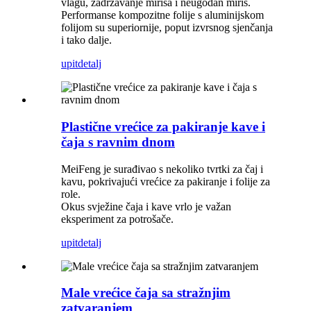
vlagu, zadržavanje mirisa i neugodan miris.
Performanse kompozitne folije s aluminijskom
folijom su superiornije, poput izvrsnog sjenčanja
i tako dalje.
upit
detalj
Plastične vrećice za pakiranje kave i
čaja s ravnim dnom
MeiFeng je surađivao s nekoliko tvrtki za čaj i
kavu, pokrivajući vrećice za pakiranje i folije za
role.
Okus svježine čaja i kave vrlo je važan
eksperiment za potrošače.
upit
detalj
Male vrećice čaja sa stražnjim
zatvaranjem