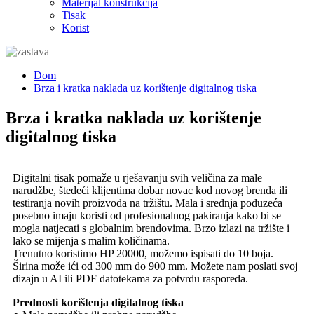
Materijal konstrukcija
Tisak
Korist
Dom
Brza i kratka naklada uz korištenje digitalnog tiska
Brza i kratka naklada uz korištenje
digitalnog tiska
Digitalni tisak pomaže u rješavanju svih veličina za male
narudžbe, štedeći klijentima dobar novac kod novog brenda ili
testiranja novih proizvoda na tržištu. Mala i srednja poduzeća
posebno imaju koristi od profesionalnog pakiranja kako bi se
mogla natjecati s globalnim brendovima. Brzo izlazi na tržište i
lako se mijenja s malim količinama.
Trenutno koristimo HP 20000, možemo ispisati do 10 boja.
Širina može ići od 300 mm do 900 mm. Možete nam poslati svoj
dizajn u AI ili PDF datotekama za potvrdu rasporeda.
Prednosti korištenja digitalnog tiska