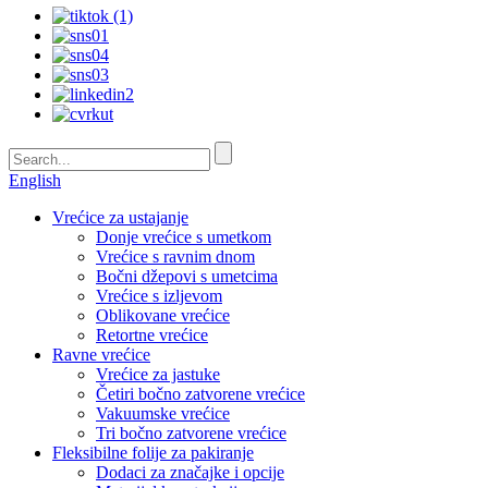
English
Vrećice za ustajanje
Donje vrećice s umetkom
Vrećice s ravnim dnom
Bočni džepovi s umetcima
Vrećice s izljevom
Oblikovane vrećice
Retortne vrećice
Ravne vrećice
Vrećice za jastuke
Četiri bočno zatvorene vrećice
Vakuumske vrećice
Tri bočno zatvorene vrećice
Fleksibilne folije za pakiranje
Dodaci za značajke i opcije