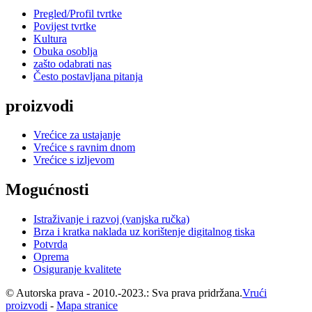
Pregled/Profil tvrtke
Povijest tvrtke
Kultura
Obuka osoblja
zašto odabrati nas
Često postavljana pitanja
proizvodi
Vrećice za ustajanje
Vrećice s ravnim dnom
Vrećice s izljevom
Mogućnosti
Istraživanje i razvoj (vanjska ručka)
Brza i kratka naklada uz korištenje digitalnog tiska
Potvrda
Oprema
Osiguranje kvalitete
© Autorska prava - 2010.-2023.: Sva prava pridržana.
Vrući
proizvodi
-
Mapa stranice