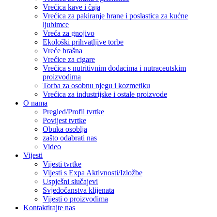
Vrećica kave i čaja
Vrećica za pakiranje hrane i poslastica za kućne
ljubimce
Vreća za gnojivo
Ekološki prihvatljive torbe
Vreće brašna
Vrećice za cigare
Vrećica s nutritivnim dodacima i nutraceutskim
proizvodima
Torba za osobnu njegu i kozmetiku
Vrećica za industrijske i ostale proizvode
O nama
Pregled/Profil tvrtke
Povijest tvrtke
Obuka osoblja
zašto odabrati nas
Video
Vijesti
Vijesti tvrtke
Vijesti s Expa Aktivnosti/Izložbe
Uspješni slučajevi
Svjedočanstva klijenata
Vijesti o proizvodima
Kontaktirajte nas