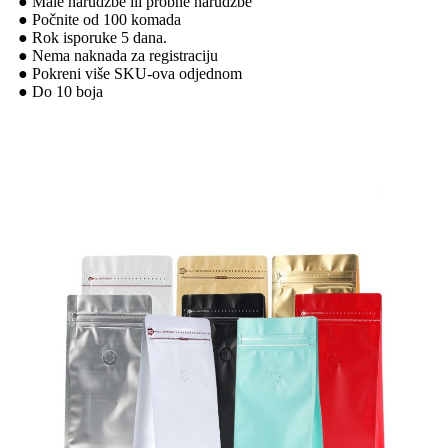
● Male narudžbe ili probne narudžbe
● Počnite od 100 komada
● Rok isporuke 5 dana.
● Nema naknada za registraciju
● Pokreni više SKU-ova odjednom
● Do 10 boja