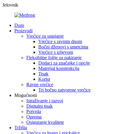
Jelovnik
Dom
Proizvodi
Vrećice za ustajanje
Vrećice s ravnim dnom
Bočni džepovi s umetcima
Vrećice s izljevom
Fleksibilne folije za pakiranje
Dodaci za značajke i opcije
Materijal konstrukcija
Tisak
Korist
Ravne vrećice
Tri bočno zatvorene vrećice
Mogućnosti
Istraživanje i razvoj
Digitalni tisak
Potvrda
Oprema
Osiguranje kvalitete
Tržišta
Vrećica za hranu i grickalice