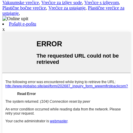
Vakuumske vrećice
,
Vrećice za izljev sode
,
Vrećice s izljevom
,
Plastične bočne vrećice
,
Vrećice za ustajanje
,
Plastične vrećice za
ustajanje
,
Pošalji e-poštu
x