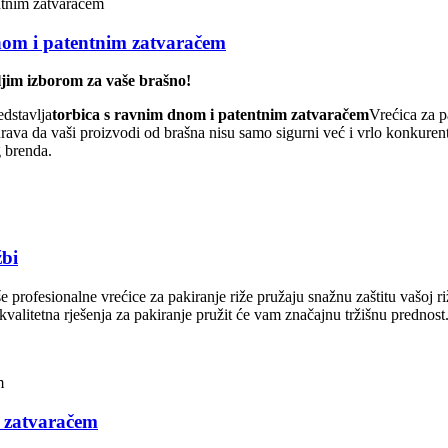
om i patentnim zatvaračem
jim izborom za vaše brašno!
dstavlja
torbica s ravnim dnom i patentnim zatvaračem
Vrećica za p
urava da vaši proizvodi od brašna nisu samo sigurni već i vrlo konkurentn
g brenda.
žbi
 profesionalne vrećice za pakiranje riže pružaju snažnu zaštitu vašoj ri
kokvalitetna rješenja za pakiranje pružit će vam značajnu tržišnu prednost
m zatvaračem