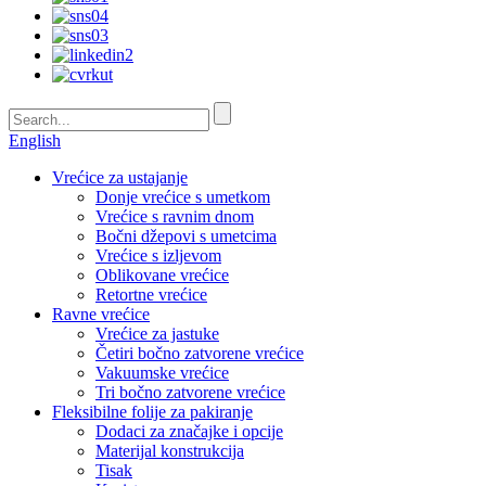
English
Vrećice za ustajanje
Donje vrećice s umetkom
Vrećice s ravnim dnom
Bočni džepovi s umetcima
Vrećice s izljevom
Oblikovane vrećice
Retortne vrećice
Ravne vrećice
Vrećice za jastuke
Četiri bočno zatvorene vrećice
Vakuumske vrećice
Tri bočno zatvorene vrećice
Fleksibilne folije za pakiranje
Dodaci za značajke i opcije
Materijal konstrukcija
Tisak