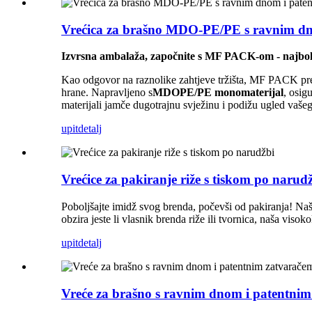
Vrećica za brašno MDO-PE/PE s ravnim dn
Izvrsna ambalaža, započnite s MF PACK-om - najbol
Kao odgovor na raznolike zahtjeve tržišta, MF PACK pre
hrane. Napravljeno s
MDOPE/PE monomaterijal
, osig
materijali jamče dugotrajnu svježinu i podižu ugled vaše
upit
detalj
Vrećice za pakiranje riže s tiskom po narud
Poboljšajte imidž svog brenda, počevši od pakiranja! Naše
obzira jeste li vlasnik brenda riže ili tvornica, naša viso
upit
detalj
Vreće za brašno s ravnim dnom i patentni