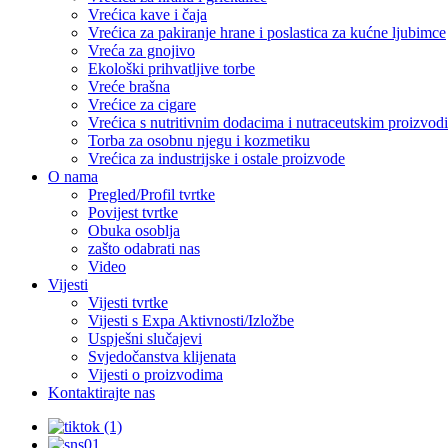
Vrećica kave i čaja
Vrećica za pakiranje hrane i poslastica za kućne ljubimce
Vreća za gnojivo
Ekološki prihvatljive torbe
Vreće brašna
Vrećice za cigare
Vrećica s nutritivnim dodacima i nutraceutskim proizvod
Torba za osobnu njegu i kozmetiku
Vrećica za industrijske i ostale proizvode
O nama
Pregled/Profil tvrtke
Povijest tvrtke
Obuka osoblja
zašto odabrati nas
Video
Vijesti
Vijesti tvrtke
Vijesti s Expa Aktivnosti/Izložbe
Uspješni slučajevi
Svjedočanstva klijenata
Vijesti o proizvodima
Kontaktirajte nas