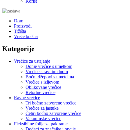
Korist
Dom
Proizvodi
Tržišta
Vreće brašna
Kategorije
Vrećice za ustajanje
Donje vrećice s umetkom
Vrećice s ravnim dnom
Bočni džepovi s umetcima
Vrećice s izljevom
Oblikovane vrećice
Retortne vrećice
Ravne vrećice
Tri bočno zatvorene vrećice
Vrećice za jastuke
Četiri bočno zatvorene vrećice
Vakuumske vrećice
Fleksibilne folije za pakiranje
Dodaci za značajke i opcije