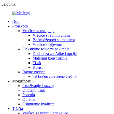
Jelovnik
Dom
Proizvodi
Vrećice za ustajanje
Vrećice s ravnim dnom
Bočni džepovi s umetcima
Vrećice s izljevom
Fleksibilne folije za pakiranje
Dodaci za značajke i opcije
Materijal konstrukcija
Tisak
Korist
Ravne vrećice
Tri bočno zatvorene vrećice
Mogućnosti
Istraživanje i razvoj
Digitalni tisak
Potvrda
Oprema
Osiguranje kvalitete
Tržišta
Vrećica za hranu i grickalice