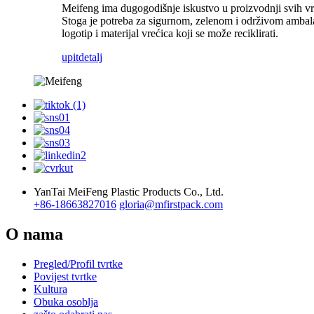
Meifeng ima dugogodišnje iskustvo u proizvodnji svih vr
Stoga je potreba za sigurnom, zelenom i održivom ambalaž
logotip i materijal vrećica koji se može reciklirati.
upit
detalj
YanTai MeiFeng Plastic Products Co., Ltd.
+86-18663827016
gloria@mfirstpack.com
O nama
Pregled/Profil tvrtke
Povijest tvrtke
Kultura
Obuka osoblja